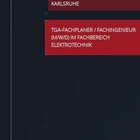
KARLSRUHE
TGA-FACHPLANER / FACHINGENIEUR
(M/W/D) IM FACHBEREICH
ELEKTROTECHNIK