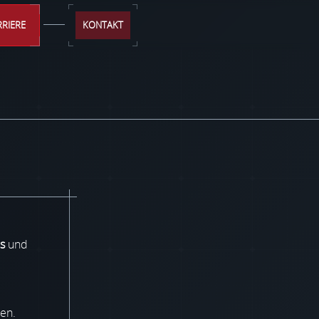
RRIERE
KONTAKT
es
und
ten.