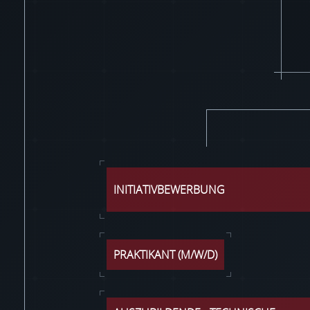
INITIATIVBEWERBUNG
PRAKTIKANT (M/W/D)